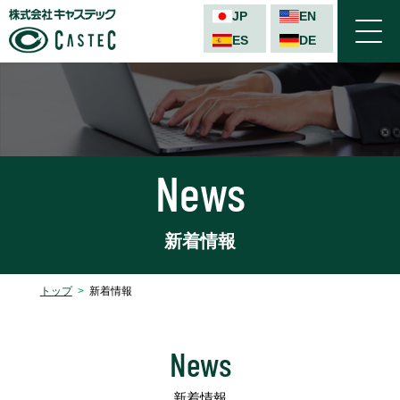
JP
EN
ES
DE
TEL
News
新着情報
トップ
新着情報
ステ
News
イン
新着情報